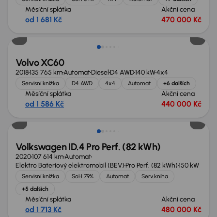
Měsíční splátka
Akční cena
od 1 681 Kč
470 000 Kč
Zlevněno o 60 000 Kč
Volvo XC60
2018
135 765 km
Automat
Diesel
D4 AWD
140 kW
4x4
Servisní knížka
D4 AWD
4x4
Automat
+6 dalších
Měsíční splátka
Akční cena
od 1 586 Kč
440 000 Kč
Zlevněno o 30 000 Kč
Volkswagen ID.4 Pro Perf. (82 kWh)
2020
107 614 km
Automat
Elektro Bateriový elektromobil (BEV)
Pro Perf. (82 kWh)
150 kW
Servisní knížka
SoH 79%
Automat
Serv.kniha
+5 dalších
Měsíční splátka
Akční cena
od 1 713 Kč
480 000 Kč
Zlevněno o 90 000 Kč