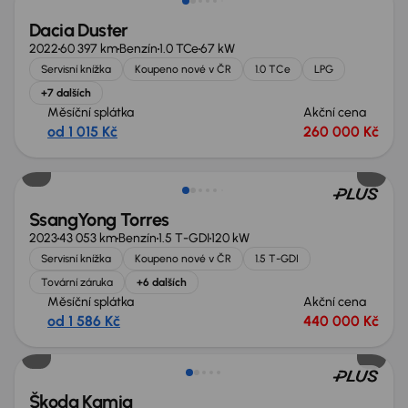
Dacia Duster
2022
60 397 km
Benzín
1.0 TCe
67 kW
Servisní knížka
Koupeno nové v ČR
1.0 TCe
LPG
+7 dalších
Měsíční splátka
Akční cena
od 1 015 Kč
260 000 Kč
Zlevněno o 50 000 Kč
SsangYong Torres
2023
43 053 km
Benzín
1.5 T-GDI
120 kW
Servisní knížka
Koupeno nové v ČR
1.5 T-GDI
Tovární záruka
+6 dalších
Měsíční splátka
Akční cena
od 1 586 Kč
440 000 Kč
Zlevněno o 40 000 Kč
Škoda Kamiq