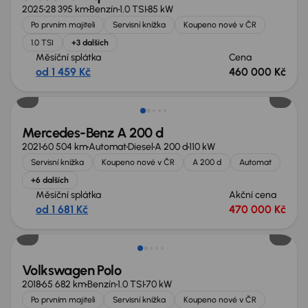
2025
28 395 km
Benzín
1.0 TSI
85 kW
Po prvním majiteli
Servisní knížka
Koupeno nové v ČR
1.0 TSI
+3 dalších
Měsíční splátka
Cena
od 1 459 Kč
460 000 Kč
Zlevněno o 70 000 Kč
Mercedes-Benz A 200 d
2021
60 504 km
Automat
Diesel
A 200 d
110 kW
Servisní knížka
Koupeno nové v ČR
A 200 d
Automat
+6 dalších
Měsíční splátka
Akční cena
od 1 681 Kč
470 000 Kč
Volkswagen Polo
2018
65 682 km
Benzín
1.0 TSI
70 kW
Po prvním majiteli
Servisní knížka
Koupeno nové v ČR