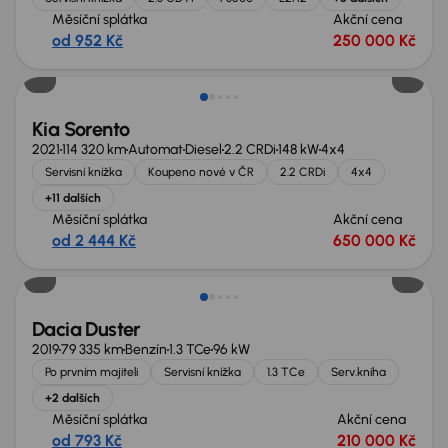
Měsíční splátka
Akční cena
od 952 Kč
250 000 Kč
Zlevněno o 70 000 Kč
Kia Sorento
2021
114 320 km
Automat
Diesel
2.2 CRDi
148 kW
4x4
Servisní knížka
Koupeno nové v ČR
2.2 CRDi
4x4
+11 dalších
Měsíční splátka
Akční cena
od 2 444 Kč
650 000 Kč
Zlevněno o 50 000 Kč
Dacia Duster
2019
79 335 km
Benzín
1.3 TCe
96 kW
Po prvním majiteli
Servisní knížka
1.3 TCe
Serv.kniha
+2 dalších
Měsíční splátka
Akční cena
od 793 Kč
210 000 Kč