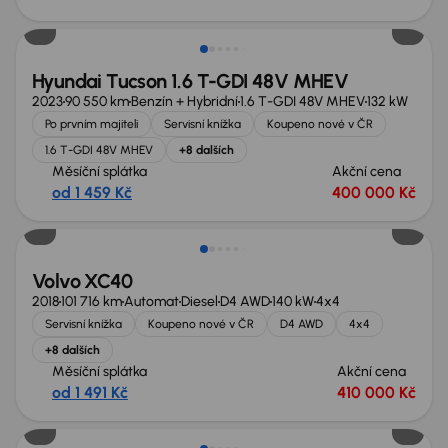
Možnost odpočtu DPH
Hyundai Tucson 1.6 T-GDI 48V MHEV
2023
90 550 km
Benzín + Hybridní
1.6 T-GDI 48V MHEV
132 kW
Po prvním majiteli
Servisní knížka
Koupeno nové v ČR
1.6 T-GDI 48V MHEV
+8 dalších
Měsíční splátka
Akční cena
od 1 459 Kč
400 000 Kč
Zlevněno o 60 000 Kč
Volvo XC40
2018
101 716 km
Automat
Diesel
D4 AWD
140 kW
4x4
Servisní knížka
Koupeno nové v ČR
D4 AWD
4x4
+8 dalších
Měsíční splátka
Akční cena
od 1 491 Kč
410 000 Kč
Zlevněno o 70 000 Kč