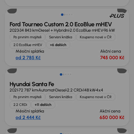
Zlevněno o 55 000 Kč
Ford Tourneo Custom 2.0 EcoBlue mHEV
2023
34 843 km
Diesel + Hybridní
2.0 EcoBlue mHEV
96 kW
Po prvním majiteli
Servisní knížka
Koupeno nové v ČR
2.0 EcoBlue mHEV
+6 dalších
Měsíční splátka
Akční cena
od 2 785 Kč
745 000 Kč
Možnost odpočtu DPH
Hyundai Santa Fe
2021
72 787 km
Automat
Diesel
2.2 CRDi
148 kW
4x4
Po prvním majiteli
Servisní knížka
Koupeno nové v ČR
2.2 CRDi
+11 dalších
Měsíční splátka
Akční cena
od 2 444 Kč
650 000 Kč