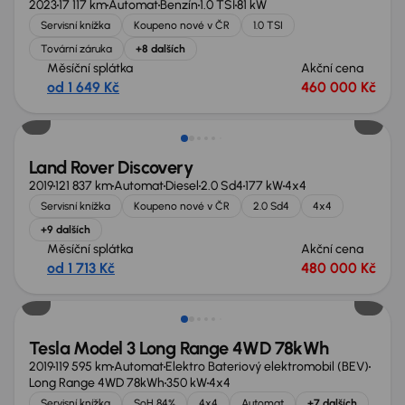
2023
17 117 km
Automat
Benzín
1.0 TSI
81 kW
Servisní knížka
Koupeno nové v ČR
1.0 TSI
Tovární záruka
+8 dalších
Měsíční splátka
Akční cena
od 1 649 Kč
460 000 Kč
Zlevněno o 80 000 Kč
Land Rover Discovery
2019
121 837 km
Automat
Diesel
2.0 Sd4
177 kW
4x4
Servisní knížka
Koupeno nové v ČR
2.0 Sd4
4x4
+9 dalších
Měsíční splátka
Akční cena
od 1 713 Kč
480 000 Kč
Zlevněno o 10 000 Kč
Tesla Model 3 Long Range 4WD 78kWh
2019
119 595 km
Automat
Elektro Bateriový elektromobil (BEV)
Long Range 4WD 78kWh
350 kW
4x4
Servisní knížka
SoH 84%
4x4
Automat
+7 dalších