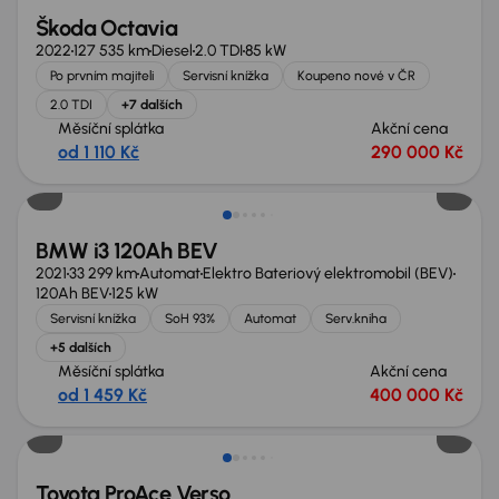
Škoda Octavia
2022
127 535 km
Diesel
2.0 TDI
85 kW
Po prvním majiteli
Servisní knížka
Koupeno nové v ČR
2.0 TDI
+7 dalších
Měsíční splátka
Akční cena
od 1 110 Kč
290 000 Kč
Zlevněno o 20 000 Kč
BMW i3 120Ah BEV
2021
33 299 km
Automat
Elektro Bateriový elektromobil (BEV)
120Ah BEV
125 kW
Servisní knížka
SoH 93%
Automat
Serv.kniha
+5 dalších
Měsíční splátka
Akční cena
od 1 459 Kč
400 000 Kč
Zlevněno o 80 000 Kč
Toyota ProAce Verso