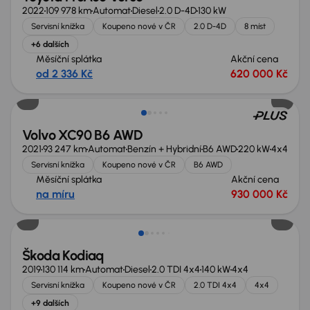
2022
109 978 km
Automat
Diesel
2.0 D-4D
130 kW
Servisní knížka
Koupeno nové v ČR
2.0 D-4D
8 míst
+6 dalších
Měsíční splátka
Akční cena
od 2 336 Kč
620 000 Kč
Volvo XC90 B6 AWD
2021
93 247 km
Automat
Benzín + Hybridní
B6 AWD
220 kW
4x4
Servisní knížka
Koupeno nové v ČR
B6 AWD
Měsíční splátka
Akční cena
na míru
930 000 Kč
Zlevněno o 20 000 Kč
Škoda Kodiaq
2019
130 114 km
Automat
Diesel
2.0 TDI 4x4
140 kW
4x4
Servisní knížka
Koupeno nové v ČR
2.0 TDI 4x4
4x4
+9 dalších