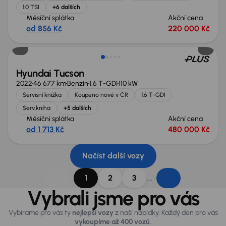
1.0 TSI
+6 dalších
Měsíční splátka
Akční cena
od 856 Kč
220 000 Kč
Hyundai Tucson
2022
46 677 km
Benzín
1.6 T-GDI
110 kW
Servisní knížka
Koupeno nové v ČR
1.6 T-GDI
Serv.kniha
+5 dalších
Měsíční splátka
Akční cena
od 1 713 Kč
480 000 Kč
Načíst další vozy
...
1
2
3
Vybrali jsme pro vás
Vybíráme pro vás ty
nejlepší vozy
z naší nabídky. Každý den pro vás
vykoupíme až 400 vozů
.