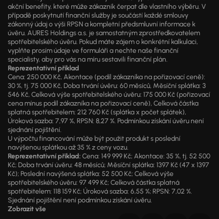
akční benefity, které může zákazník čerpat dle vlastního výběru. V
případě poskytnutí finanční služby je součástí každé smlouvy
zákonný údaj o výši RPSN a kompletní předsmluvní informace k
úvěru. AURES Holdings a.s. je samostatným zprostředkovatelem
spotřebitelského úvěru. Pokud máte zájem o konkrétní kalkulaci,
vyplňte prosím údaje ve formuláři a nechte naše finanční
specialisty, aby pro vás na míru sestavili finanční plán.
Reprezentativní příklad
Cena: 250 000 Kč, Akontace (podíl zákazníka na pořizovací ceně):
30 %, tj. 75 000 Kč, Doba trvání úvěru: 60 měsíců, Měsíční splátka: 3
546 Kč, Celková výše spotřebitelského úvěru: 175 000 Kč (pořizovací
cena mínus podíl zákazníka na pořizovací ceně), Celková částka
splatná spotřebitelem: 212 760 Kč (splátka x počet splátek),
Úroková sazba: 7,97 %, RPSN: 8,27 %. Podmínkou získání úvěru není
sjednání pojištění.
U výpočtu financování může být použit produkt s poslední
navýšenou splátkou až 35 % z ceny vozu.
Reprezentativní příklad:
Cena: 149 999 Kč; Akontace: 35 %, tj. 52 500
Kč; Doba trvání úvěru: 48 měsíců; Měsíční splátka: 1397 Kč (47 x 1397
Kč); Poslední navýšená splátka: 52 500 Kč; Celková výše
spotřebitelského úvěru: 97 499 Kč; Celková částka splatná
spotřebitelem: 118 159 Kč; Úroková sazba: 6,55 %; RPSN: 7,02 %.
Sjednání pojištění není podmínkou získání úvěru.
Zobrazit vše