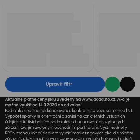
Upravit filtr
Aktuálně platné ceny jsou uvedeny na
www.aaaauto.cz
. Akci je
možné využít od 14.3.2020 do odvolání.
Podmínky spotřebitelského úvěru u konkrétního vozu se mohou lišit.
Výpočet splátky je orientační a závisí na konkrétních vstupních
údajích a individuálních podmínkách financování poskytnutých
zákazníkovi jim zvoleným obchodním partnerem. Vyšší hodnoty
RPSN mohou být důsledkem využití marketingových akcí dle výběru
zákazníka, jako např. sleva z ceny vozidla, výplata hotovosti a další