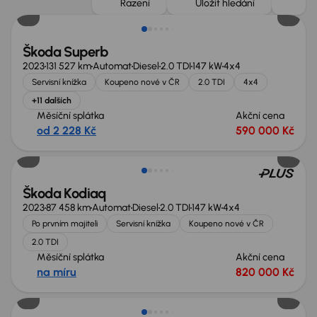
Řazení
Uložit hledání
Škoda Superb
2023
131 527 km
Automat
Diesel
2.0 TDI
147 kW
4x4
Servisní knížka
Koupeno nové v ČR
2.0 TDI
4x4
+11 dalších
Měsíční splátka
Akční cena
od 2 228 Kč
590 000 Kč
Možnost odpočtu DPH
Škoda Kodiaq
2023
87 458 km
Automat
Diesel
2.0 TDI
147 kW
4x4
Po prvním majiteli
Servisní knížka
Koupeno nové v ČR
2.0 TDI
Měsíční splátka
Akční cena
na míru
820 000 Kč
Extra sleva 19 000 Kč