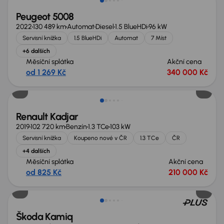
Peugeot 5008
2022
130 489 km
Automat
Diesel
1.5 BlueHDi
96 kW
Servisní knížka
1.5 BlueHDi
Automat
7 Míst
+6 dalších
Měsíční splátka
Akční cena
od 1 269 Kč
340 000 Kč
Zlevněno o 40 000 Kč
Renault Kadjar
2019
102 720 km
Benzín
1.3 TCe
103 kW
Servisní knížka
Koupeno nové v ČR
1.3 TCe
ČR
+4 dalších
Měsíční splátka
Akční cena
od 825 Kč
210 000 Kč
Zlevněno o 10 000 Kč
Škoda Kamiq