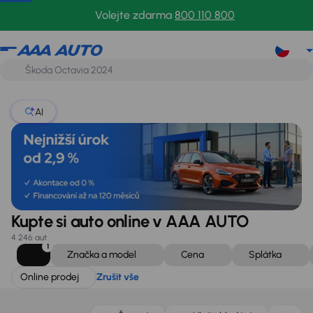
Online prodej
Zrušit vše
Volejte zdarma
800 110 800
AI
Kupte si auto online v AAA AUTO
4 246 aut
1
Značka a model
Cena
Splátka
Online prodej
Zrušit vše
Zlevněno o 10 000 Kč