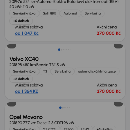
2019
76 534 km
Automat
Elektro Bateriový elektromobil (BEV)
40 kWh
110 kW
Servisní knížka
SoH 88%
Automat
Serv.kniha
+5 dalších
Měsíční splátka
Akční cena
od 1 047 Kč
270 000 Kč
Zlevněno o 50 000 Kč
Volvo XC40
2018
98 480 km
Benzín
T3
115 kW
Servisní knížka
T3
Serv.kniha
automatická klimatizace
+2 dalších
Měsíční splátka
Akční cena
od 1 364 Kč
370 000 Kč
Extra sleva 17 000 Kč
Opel Movano
2018
90 777 km
Diesel
2.3 CDTI
96 kW
Servisní knížka
2.3 CDTI
F3500
L2H2
+5 dalších