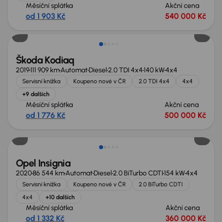
Měsíční splátka
Akční cena
od 1 903 Kč
540 000 Kč
Zlevněno o 80 000 Kč
Škoda Kodiaq
2019
111 909 km
Automat
Diesel
2.0 TDI 4x4
140 kW
4x4
Servisní knížka
Koupeno nové v ČR
2.0 TDI 4x4
4x4
+9 dalších
Měsíční splátka
Akční cena
od 1 776 Kč
500 000 Kč
Zlevněno o 60 000 Kč
Opel Insignia
2020
86 544 km
Automat
Diesel
2.0 BiTurbo CDTI
154 kW
4x4
Servisní knížka
Koupeno nové v ČR
2.0 BiTurbo CDTI
4x4
+10 dalších
Měsíční splátka
Akční cena
od 1 332 Kč
360 000 Kč