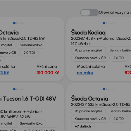
no o 20 000 Kč
Možnost odpočtu DPH
Otevírat vozy na
Octavia
Škoda Kodiaq
38 km
Diesel
2.0 TDI
85 kW
2023
87 458 km
Automat
Diesel
2
147 kW
4x4
 majiteli
Servisní knížka
Po prvním majiteli
Servisní knížk
nové v ČR
2.0 TDI
Koupeno nové v ČR
2.0 TDI
h
í splátka
Akční cena
Měsíční splátka
Akč
74 Kč
310 000 Kč
na míru
82
st odpočtu DPH
Extra sleva 18 500 Kč
i Tucson 1.6 T-GDI 48V
Škoda Octavia
2022
127 535 km
Diesel
2.0 TDI
85
50 km
Benzín + Hybridní
Po prvním majiteli
Servisní knížk
 48V MHEV
132 kW
Koupeno nové v ČR
2.0 TDI
 majiteli
Servisní knížka
+7 dalších
nové v ČR
1.6 T-GDI 48V MHEV