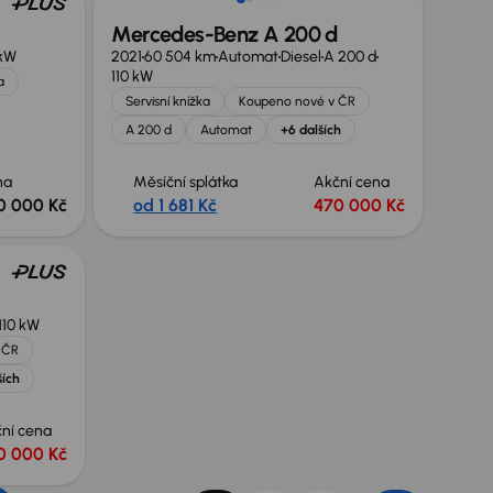
Mercedes-Benz A 200 d
kW
2021
60 504 km
Automat
Diesel
A 200 d
110 kW
a
Servisní knížka
Koupeno nové v ČR
A 200 d
Automat
+6 dalších
na
Měsíční splátka
Akční cena
0 000 Kč
od 1 681 Kč
470 000 Kč
110 kW
 ČR
ších
ní cena
0 000 Kč