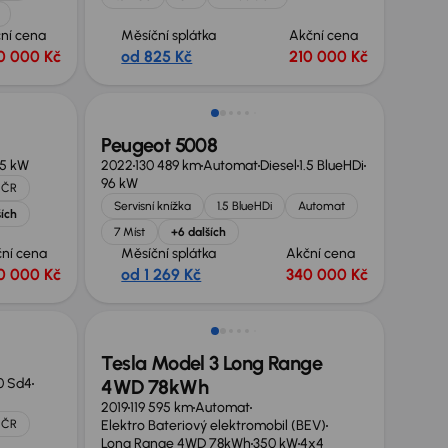
ní cena
Měsíční splátka
Akční cena
0 000 Kč
od 825 Kč
210 000 Kč
Zlevněno o 70 000 Kč
Peugeot 5008
25 kW
2022
130 489 km
Automat
Diesel
1.5 BlueHDi
96 kW
 ČR
Servisní knížka
1.5 BlueHDi
Automat
ších
7 Míst
+6 dalších
ní cena
Měsíční splátka
Akční cena
0 000 Kč
od 1 269 Kč
340 000 Kč
Zlevněno o 10 000 Kč
Tesla Model 3 Long Range
0 Sd4
4WD 78kWh
2019
119 595 km
Automat
 ČR
Elektro Bateriový elektromobil (BEV)
Long Range 4WD 78kWh
350 kW
4x4