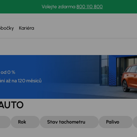
Volejte zdarma
800 110 800
obočky
Kariéra
A AUTO
Rok
Stav tachometru
Palivo