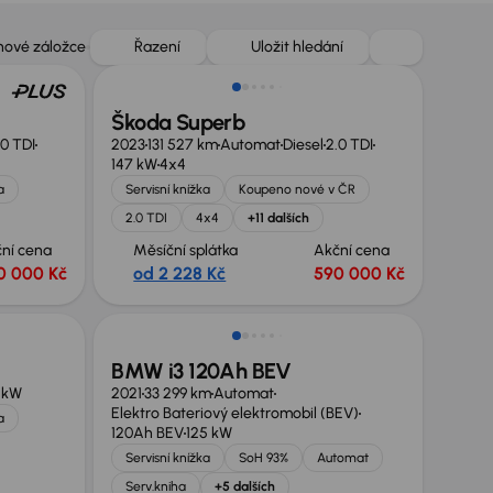
Zlevněno o 10 000 Kč
 nové záložce
Řazení
Uložit hledání
Škoda Superb
.0 TDI
2023
131 527 km
Automat
Diesel
2.0 TDI
147 kW
4x4
a
Servisní knížka
Koupeno nové v ČR
2.0 TDI
4x4
+11 dalších
ní cena
Měsíční splátka
Akční cena
0 000 Kč
od 2 228 Kč
590 000 Kč
Zlevněno o 20 000 Kč
BMW i3 120Ah BEV
 kW
2021
33 299 km
Automat
Elektro Bateriový elektromobil (BEV)
a
120Ah BEV
125 kW
Servisní knížka
SoH 93%
Automat
Serv.kniha
+5 dalších