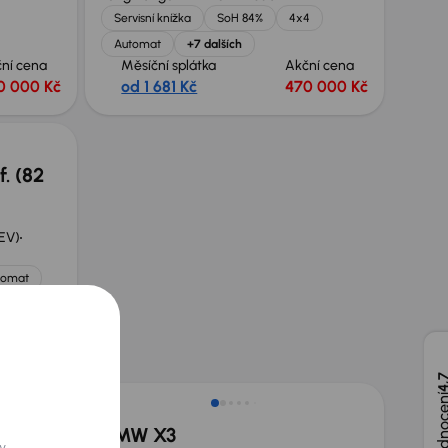
Servisní knížka
SoH 84%
4x4
Automat
+7 dalších
ní cena
Měsíční splátka
Akční cena
0 000 Kč
od 1 681 Kč
470 000 Kč
f. (82
BEV)
tomat
ní cena
0 000 Kč
Zlevněno o 50 000 Kč
4,
BMW X3
y