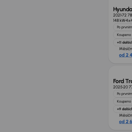
Hyunda
2021
72 7
148 kW
4x
Po prvním
Koupeno 
+11 dalšíc
Měsíčn
od 2 
Zlevně
Ford Tr
2025
20 7
Po prvním
Koupeno 
+9 dalšíc
Měsíčn
od 2 