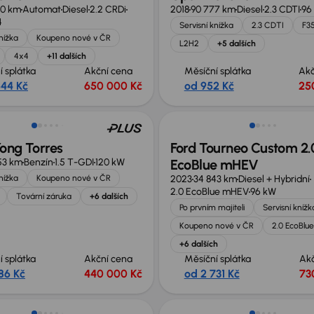
20 km
Automat
Diesel
2.2 CRDi
2018
90 777 km
Diesel
2.3 CDTI
96
4
Servisní knížka
2.3 CDTI
F3
knížka
Koupeno nové v ČR
L2H2
+5 dalších
4x4
+11 dalších
í splátka
Akční cena
Měsíční splátka
Akč
444 Kč
650 000 Kč
od 952 Kč
25
no o 50 000 Kč
Zlevněno o 70 000 Kč
ong Torres
Ford Tourneo Custom 2.
53 km
Benzín
1.5 T-GDI
120 kW
EcoBlue mHEV
knížka
Koupeno nové v ČR
2023
34 843 km
Diesel + Hybridní
2.0 EcoBlue mHEV
96 kW
Tovární záruka
+6 dalších
Po prvním majiteli
Servisní knížk
Koupeno nové v ČR
2.0 EcoBlu
+6 dalších
í splátka
Akční cena
Měsíční splátka
Ak
86 Kč
440 000 Kč
od 2 731 Kč
73
st odpočtu DPH
Zlevněno o 40 000 Kč