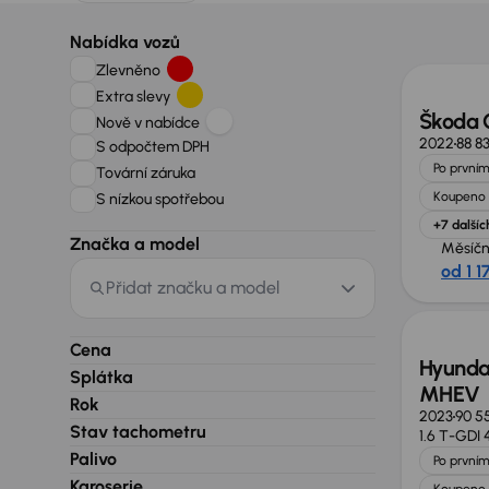
Zlevně
Nabídka vozů
Zlevněno
Extra slevy
Škoda 
Nově v nabídce
2022
88 8
S odpočtem DPH
Po prvním
Tovární záruka
Koupeno 
S nízkou spotřebou
+7 dalšíc
Značka a model
Měsíčn
od 1 1
Možno
Přidat značku a model
Cena
Hyunda
Splátka
MHEV
Rok
2023
90 5
Stav tachometru
1.6 T-GDI
Palivo
Po prvním
Karoserie
Koupeno 