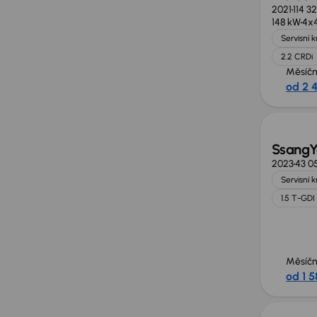
2021
114 3
148 kW
4x
Servisní 
2.2 CRDi
Měsíčn
od 2 
Zlevně
SsangY
2023
43 0
Servisní 
1.5 T-GDI
Měsíčn
od 1 5
Možno