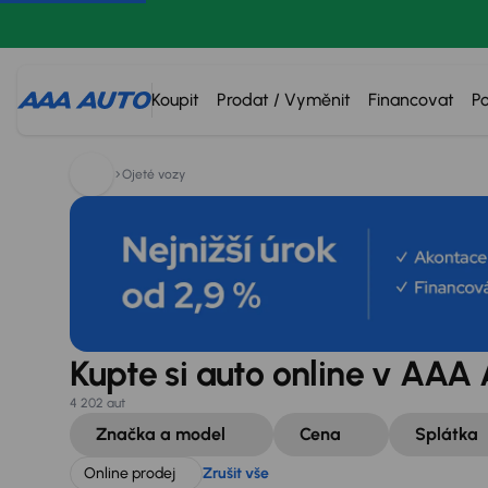
Hledáte:
Online prodej
Zrušit vše
Koupit
Prodat / Vyměnit
Financovat
P
Ojeté vozy
Kupte si auto online v AA
4 202 aut
Značka a model
Cena
Splátka
Online prodej
Zrušit vše