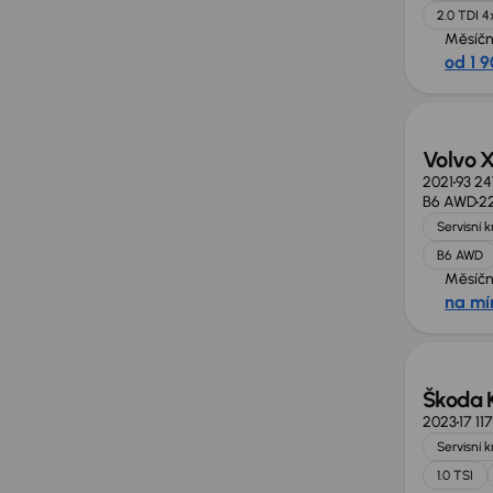
2.0 TDI 4
Měsíčn
od 1 9
Volvo 
2021
93 2
B6 AWD
2
Servisní 
B6 AWD
Měsíčn
na mí
Zlevně
Škoda 
2023
17 11
Servisní 
1.0 TSI