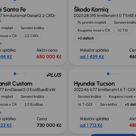
i Santa Fe
Škoda Kamiq
87 km
Automat
Diesel
2.2 CRDi
2025
28 395 km
Benzín
1.0 TSI
85 
4
Po prvním majiteli
Servisní knížk
 majiteli
Servisní knížka
Koupeno nové v ČR
1.0 TSI
nové v ČR
2.2 CRDi
+3 dalších
h
í splátka
Akční cena
Měsíční splátka
Ce
444 Kč
650 000 Kč
od 1 459 Kč
46
no o 90 000 Kč
ansit Custom
Hyundai Tucson
77 km
Diesel
2.0 EcoBlue
81 kW
2022
46 677 km
Benzín
1.6 T-GDI
 majiteli
Servisní knížka
Servisní knížka
Koupeno nové v
nové v ČR
2.0 EcoBlue
1.6 T-GDI
Serv.kniha
+5 dal
h
í splátka
Cena
Měsíční splátka
Akč
623 Kč
730 000 Kč
od 1 713 Kč
48