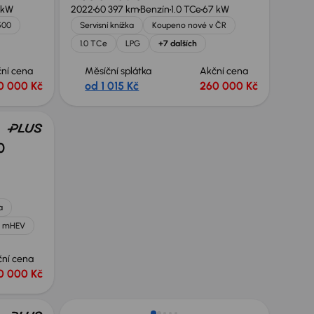
 kW
2022
60 397 km
Benzín
1.0 TCe
67 kW
500
Servisní knížka
Koupeno nové v ČR
1.0 TCe
LPG
+7 dalších
ní cena
Měsíční splátka
Akční cena
0 000 Kč
od 1 015 Kč
260 000 Kč
0
a
e mHEV
ční cena
0 000 Kč
Zlevněno o 70 000 Kč