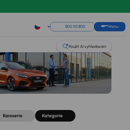
Řazení
Uložit hledání
800 110 800
Menu
Použít AI vyhledávání
Karoserie
Kategorie