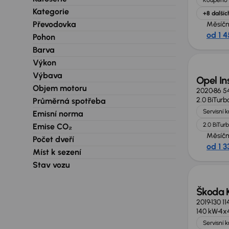
Kategorie
+8 dalšíc
Převodovka
Měsíčn
od 1 4
Pohon
Zlevně
Barva
Výkon
Výbava
Opel In
Objem motoru
2020
86 5
2.0 BiTurb
Průměrná spotřeba
Servisní 
Emisní norma
2.0 BiTur
Emise CO₂
Měsíčn
Počet dveří
od 1 3
Míst k sezení
Zlevně
Stav vozu
Škoda 
2019
130 1
140 kW
4x
Servisní 