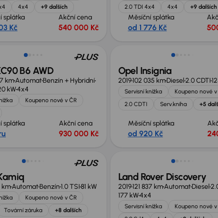
x4
4x4
+9 dalších
2.0 TDI 4x4
4x4
+9 dalších
í splátka
Akční cena
Měsíční splátka
Akč
03 Kč
540 000 Kč
od 1 776 Kč
50
Zlevněno o 20 000 Kč
XC90 B6 AWD
Opel Insignia
47 km
Automat
Benzín + Hybridní
2019
102 035 km
Diesel
2.0 CDTI
1
20 kW
4x4
Servisní knížka
Koupeno nové v
knížka
Koupeno nové v ČR
2.0 CDTI
Serv.kniha
+5 dal
í splátka
Akční cena
Měsíční splátka
Akč
ru
930 000 Kč
od 920 Kč
24
no o 10 000 Kč
Zlevněno o 80 000 Kč
Kamiq
Land Rover Discovery
7 km
Automat
Benzín
1.0 TSI
81 kW
2019
121 837 km
Automat
Diesel
2.
177 kW
4x4
knížka
Koupeno nové v ČR
Servisní knížka
Koupeno nové v
Tovární záruka
+8 dalších