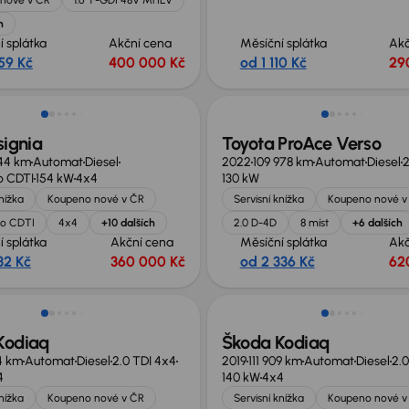
h
í splátka
Akční cena
Měsíční splátka
Akč
59 Kč
400 000 Kč
od 1 110 Kč
29
no o 60 000 Kč
Zlevněno o 80 000 Kč
signia
Toyota ProAce Verso
44 km
Automat
Diesel
2022
109 978 km
Automat
Diesel
2
o CDTI
154 kW
4x4
130 kW
knížka
Koupeno nové v ČR
Servisní knížka
Koupeno nové v
bo CDTI
4x4
+10 dalších
2.0 D-4D
8 míst
+6 dalších
í splátka
Akční cena
Měsíční splátka
Akč
32 Kč
360 000 Kč
od 2 336 Kč
62
no o 20 000 Kč
Zlevněno o 80 000 Kč
Kodiaq
Škoda Kodiaq
14 km
Automat
Diesel
2.0 TDI 4x4
2019
111 909 km
Automat
Diesel
2.0
4
140 kW
4x4
knížka
Koupeno nové v ČR
Servisní knížka
Koupeno nové v