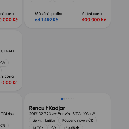
ní cena
Měsíční splátka
Akční cena
0 000 Kč
od 1 459 Kč
400 000 Kč
.0 D-4D
 ČR
ní cena
0 000 Kč
Zlevněno o 40 000 Kč
Renault Kadjar
 TDI 4x4
2019
102 720 km
Benzín
1.3 TCe
103 kW
Servisní knížka
Koupeno nové v ČR
 ČR
1.3 TCe
ČR
+4 dalších