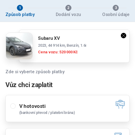
1
2
3
Způsob platby
Dodání vozu
Osobní údaje
Subaru XV
2023, 44 914 km, Benzín, 1.6i
Cena vozu: 520 000 Kč
Vyberte pobočku
Brno
Zde si vyberte způsob platby
Černovická 38, 618 00 Brno
Vůz chci zaplatit
České Budějovice
Strakonická 2932, 370 04 České Budějovice
V hotovosti
České Budějovice 2
(bankovní převod / platební brána)
Krčínova 1408, 370 11 České Budějovice
Chomutov