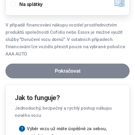
Na splátky
Pražská 4723, 430 01 Chomutov
Hradec Králové
V případě financování nákupu vozidel prostřednictvím
Koutníkova 272/39, 503 01 Hradec Králové
produktů společností Cofidis nebo Essox je možné využít
služby "Doručení vozu domů". V ostatních případech
Jihlava
financování lze vozidlo převzít pouze na vybrané pobočce
Znojemská 2380/82, 586 01 Jihlava
AAA AUTO.
Karviná
OC Korso ( parkoviště ). - Nádražní 1939/4a,
Pokračovat
733 01 Karviná
Spočítejte si měsíční splátku
Kladno
Gen. Klapálka 2810, 272 01 Kladno
Jak to funguje?
Měsíční splátka
Jednoduchý, bezpečný a rychlý postup nákupu
Kolín
nového vozu:
4 377
Kč
Havlíčkova 184, 280 02 Kolín
od
Výběr vozu už máte úspěšně za sebou,
Kosmonosy (Mladá Boleslav)
Výše akontace