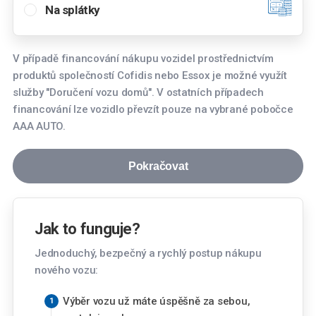
Na splátky
Pražská 4723, 430 01 Chomutov
Hradec Králové
V případě financování nákupu vozidel prostřednictvím
Koutníkova 272/39, 503 01 Hradec Králové
produktů společností Cofidis nebo Essox je možné využít
služby "Doručení vozu domů". V ostatních případech
Jihlava
financování lze vozidlo převzít pouze na vybrané pobočce
Znojemská 2380/82, 586 01 Jihlava
AAA AUTO.
Karviná
OC Korso ( parkoviště ). - Nádražní 1939/4a,
Pokračovat
733 01 Karviná
Spočítejte si měsíční splátku
Kladno
Gen. Klapálka 2810, 272 01 Kladno
Jak to funguje?
Měsíční splátka
Jednoduchý, bezpečný a rychlý postup nákupu
Kolín
nového vozu:
3 872
Kč
Havlíčkova 184, 280 02 Kolín
od
Výběr vozu už máte úspěšně za sebou,
Kosmonosy (Mladá Boleslav)
Výše akontace