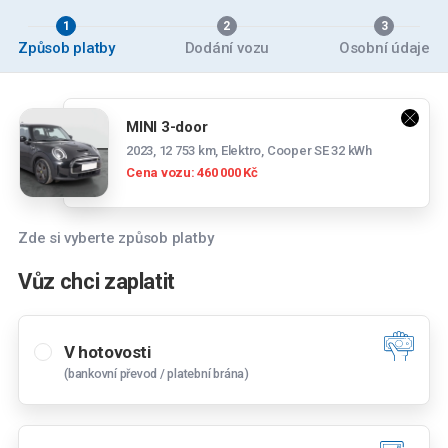
1
2
3
Způsob platby
Dodání vozu
Osobní údaje
MINI 3-door
2023, 12 753 km, Elektro, Cooper SE 32 kWh
Cena vozu: 460 000 Kč
Vyberte pobočku
Brno
Zde si vyberte způsob platby
Černovická 38, 618 00 Brno
Vůz chci zaplatit
České Budějovice
Strakonická 2932, 370 04 České Budějovice
V hotovosti
České Budějovice 2
(bankovní převod / platební brána)
Krčínova 1408, 370 11 České Budějovice
Chomutov